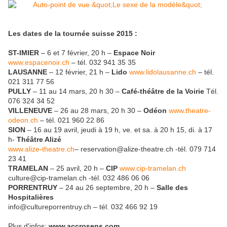
Les dates de la tournée suisse 2015 :
ST-IMIER
– 6 et 7 février, 20 h –
Espace Noir
www.espacenoir.ch
– tél. 032 941 35 35
LAUSANNE
– 12 février, 21 h –
Lido
www.lidolausanne.ch
– tél.
021 311 77 56
PULLY
– 11 au 14 mars, 20 h 30 –
Café-théâtre de la Voirie
Tél.
076 324 34 52
VILLENEUVE
– 26 au 28 mars, 20 h 30 –
Odéon
www.theatre-
odeon.ch
– tél. 021 960 22 86
SION
– 16 au 19 avril, jeudi à 19 h, ve. et sa. à 20 h 15, di. à 17
h-
Théâtre Alizé
www.alize-theatre.ch
– reservation@alize-theatre.ch -tél. 079 714
23 41
TRAMELAN
– 25 avril, 20 h –
CIP
www.cip-tramelan.ch
culture@cip-tramelan.ch -tél. 032 486 06 06
PORRENTRUY
– 24 au 26 septembre, 20 h –
Salle des
Hospitalières
info@cultureporrentruy.ch – tél. 032 466 92 19
Plus d'infos:
www.accrosens.com