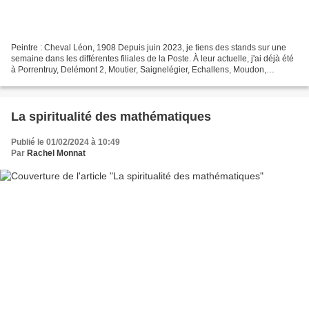
Peintre : Cheval Léon, 1908 Depuis juin 2023, je tiens des stands sur une
semaine dans les différentes filiales de la Poste. À leur actuelle, j'ai déjà été
à Porrentruy, Delémont 2, Moutier, Saignelégier, Echallens, Moudon,
Neuchâtel-gare. Bien entendu...
La spiritualité des mathématiques
Publié le 01/02/2024 à 10:49
Par
Rachel Monnat