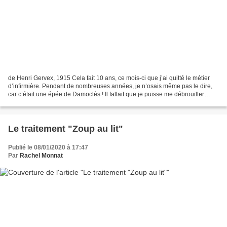
de Henri Gervex, 1915 Cela fait 10 ans, ce mois-ci que j’ai quitté le métier
d’infirmière. Pendant de nombreuses années, je n’osais même pas le dire,
car c’était une épée de Damoclès ! Il fallait que je puisse me débrouiller
autrement coûte que coûte...
Le traitement "Zoup au lit"
Publié le 08/01/2020 à 17:47
Par
Rachel Monnat