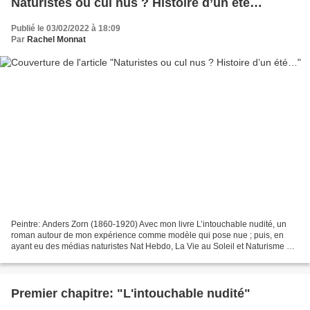
Naturistes ou cul nus ? Histoire d’un été…
Publié le 03/02/2022 à 18:09
Par
Rachel Monnat
Peintre: Anders Zorn (1860-1920) Avec mon livre L’intouchable nudité, un
roman autour de mon expérience comme modèle qui pose nue ; puis, en
ayant eu des médias naturistes Nat Hebdo, La Vie au Soleil et Naturisme TV
qui ont spécialement apprécié mon livre…...
Premier chapitre: "L'intouchable nudité"