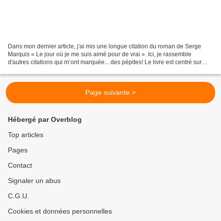
Dans mon dernier article, j'ai mis une longue citation du roman de Serge
Marquis « Le jour où je me suis aimé pour de vrai ». Ici, je rassemble
d'autres citations qui m’ont marquée... des pépites! Le livre est centré sur
problème de l’Ego. L’Ego est vu...
Page suivante >
Hébergé par Overblog
Top articles
Pages
Contact
Signaler un abus
C.G.U.
Cookies et données personnelles