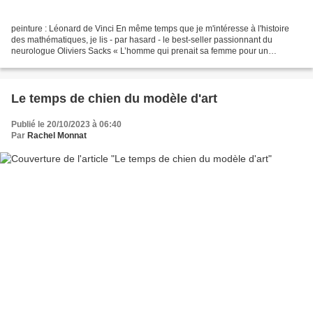
peinture : Léonard de Vinci En même temps que je m'intéresse à l'histoire
des mathématiques, je lis - par hasard - le best-seller passionnant du
neurologue Oliviers Sacks « L’homme qui prenait sa femme pour un
chapeau ». Ce médecin raconte des histoires...
Le temps de chien du modèle d'art
Publié le 20/10/2023 à 06:40
Par
Rachel Monnat