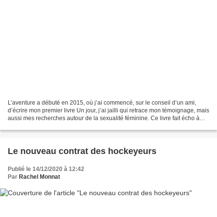
L’aventure a débuté en 2015, où j’ai commencé, sur le conseil d’un ami,
d’écrire mon premier livre Un jour, j’ai jailli qui retrace mon témoignage, mais
aussi mes recherches autour de la sexualité féminine. Ce livre fait écho à
mon spectacle Rachel et...
Le nouveau contrat des hockeyeurs
Publié le 14/12/2020 à 12:42
Par
Rachel Monnat