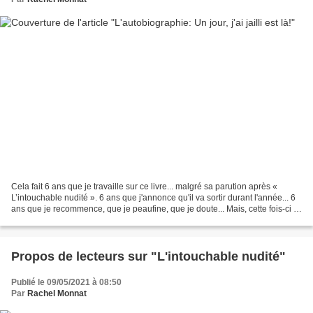
Cela fait 6 ans que je travaille sur ce livre... malgré sa parution après «
L’intouchable nudité ». 6 ans que j'annonce qu'il va sortir durant l'année... 6
ans que je recommence, que je peaufine, que je doute... Mais, cette fois-ci le
livre est bel et...
Propos de lecteurs sur "L'intouchable nudité"
Publié le 09/05/2021 à 08:50
Par
Rachel Monnat