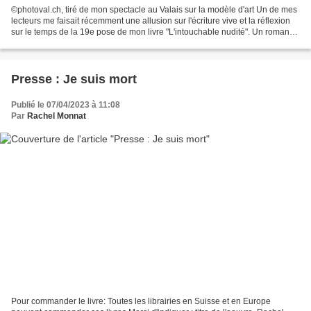
©photoval.ch, tiré de mon spectacle au Valais sur la modèle d'art Un de mes
lecteurs me faisait récemment une allusion sur l'écriture vive et la réflexion
sur le temps de la 19e pose de mon livre "L'intouchable nudité". Un roman
qui se passe dans les...
Presse : Je suis mort
Publié le 07/04/2023 à 11:08
Par
Rachel Monnat
Pour commander le livre: Toutes les librairies en Suisse et en Europe