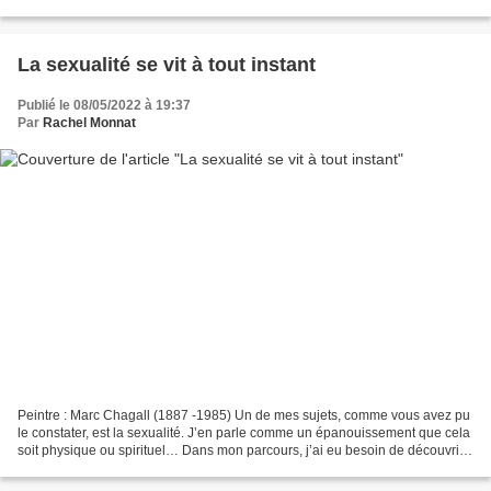
passage à la mort et nous lèguent...
La sexualité se vit à tout instant
Publié le 08/05/2022 à 19:37
Par
Rachel Monnat
Peintre : Marc Chagall (1887 -1985) Un de mes sujets, comme vous avez pu
le constater, est la sexualité. J’en parle comme un épanouissement que cela
soit physique ou spirituel… Dans mon parcours, j’ai eu besoin de découvrir
le plaisir physique pour comprendre...