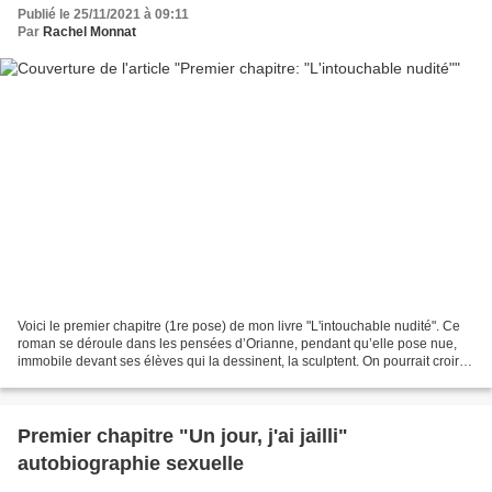
Publié le 25/11/2021 à 09:11
Par
Rachel Monnat
Voici le premier chapitre (1re pose) de mon livre "L'intouchable nudité". Ce
roman se déroule dans les pensées d’Orianne, pendant qu’elle pose nue,
immobile devant ses élèves qui la dessinent, la sculptent. On pourrait croire
qu’elle s’ennuie… pourtant...
Premier chapitre "Un jour, j'ai jailli"
autobiographie sexuelle