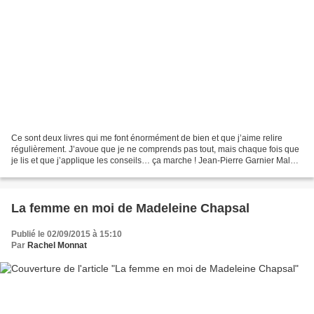
Ce sont deux livres qui me font énormément de bien et que j’aime relire
régulièrement. J’avoue que je ne comprends pas tout, mais chaque fois que
je lis et que j’applique les conseils… ça marche ! Jean-Pierre Garnier Malet
a prouvé scientifiquement que...
La femme en moi de Madeleine Chapsal
Publié le 02/09/2015 à 15:10
Par
Rachel Monnat