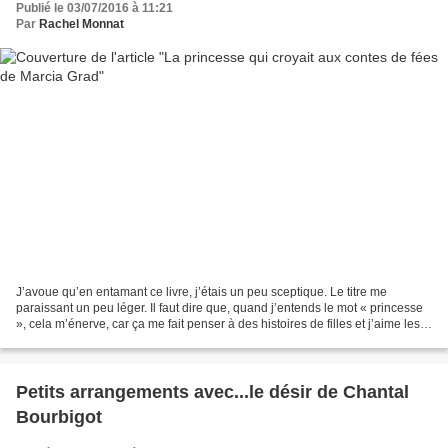
Publié le 03/07/2016 à 11:21
Par
Rachel Monnat
J’avoue qu’en entamant ce livre, j’étais un peu sceptique. Le titre me
paraissant un peu léger. Il faut dire que, quand j’entends le mot « princesse
», cela m’énerve, car ça me fait penser à des histoires de filles et j’aime les
choses « unisexe ». Puisque...
Petits arrangements avec...le désir de Chantal
Bourbigot