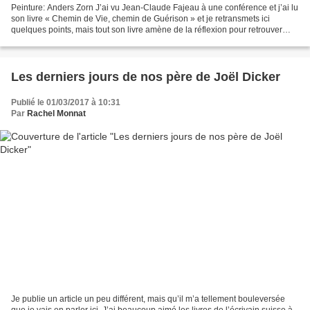
Peinture: Anders Zorn J’ai vu Jean-Claude Fajeau à une conférence et j’ai lu
son livre « Chemin de Vie, chemin de Guérison » et je retransmets ici
quelques points, mais tout son livre amène de la réflexion pour retrouver
l’amour, la paix, la sagesse et...
Les derniers jours de nos père de Joël Dicker
Publié le 01/03/2017 à 10:31
Par
Rachel Monnat
Je publie un article un peu différent, mais qu’il m’a tellement bouleversée
que je vais en parler ici. J’ai beaucoup aimé les livres de l’écrivain suisse à