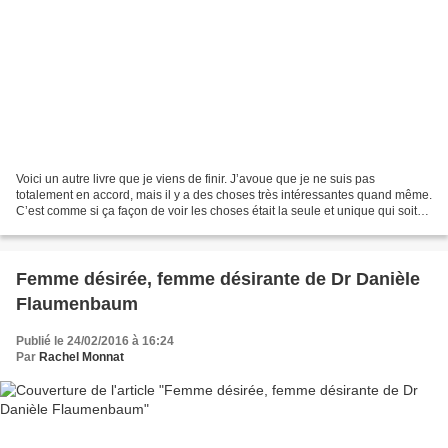
Voici un autre livre que je viens de finir. J’avoue que je ne suis pas
totalement en accord, mais il y a des choses très intéressantes quand même.
C’est comme si ça façon de voir les choses était la seule et unique qui soit
juste. Il me manquerait le...
Femme désirée, femme désirante de Dr Danièle
Flaumenbaum
Publié le 24/02/2016 à 16:24
Par
Rachel Monnat