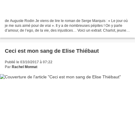
de Auguste Rodin Je viens de lire le roman de Serge Marquis : « Le jour où
je me suis aimé pour de vrai ». Il y a de nombreuses pépites ! On y parle
d’amour, de l’ego, de la vie, des injustices… Voici un extrait. Charlot, jeune
adolescent, raconte à sa...
Ceci est mon sang de Elise Thiébaut
Publié le 03/10/2017 à 07:22
Par
Rachel Monnat