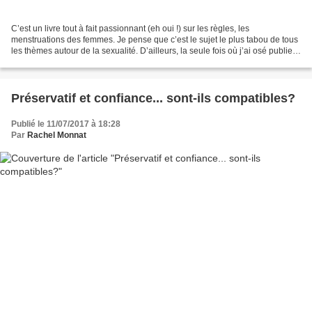
C’est un livre tout à fait passionnant (eh oui !) sur les règles, les
menstruations des femmes. Je pense que c’est le sujet le plus tabou de tous
les thèmes autour de la sexualité. D’ailleurs, la seule fois où j’ai osé publier,
jusqu’à aujourd’hui, un...
Préservatif et confiance... sont-ils compatibles?
Publié le 11/07/2017 à 18:28
Par
Rachel Monnat