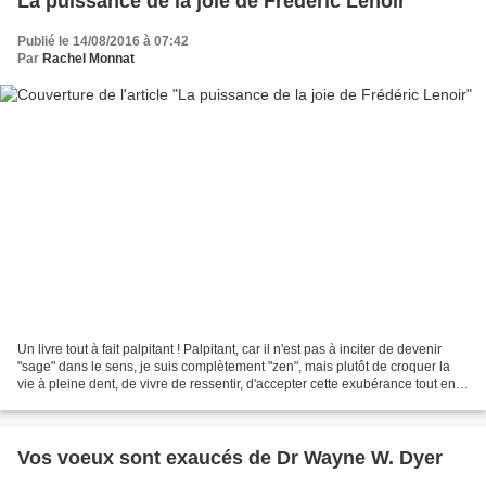
La puissance de la joie de Frédéric Lenoir
Publié le 14/08/2016 à 07:42
Par
Rachel Monnat
Un livre tout à fait palpitant ! Palpitant, car il n'est pas à inciter de devenir
"sage" dans le sens, je suis complètement "zen", mais plutôt de croquer la
vie à pleine dent, de vivre de ressentir, d'accepter cette exubérance tout en
étant dans la joie...
Vos voeux sont exaucés de Dr Wayne W. Dyer