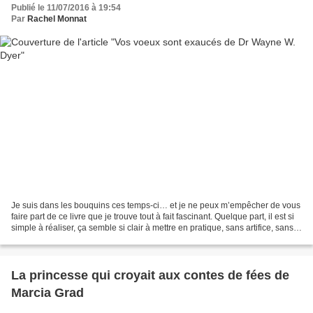
Publié le 11/07/2016 à 19:54
Par
Rachel Monnat
Je suis dans les bouquins ces temps-ci… et je ne peux m’empêcher de vous
faire part de ce livre que je trouve tout à fait fascinant. Quelque part, il est si
simple à réaliser, ça semble si clair à mettre en pratique, sans artifice, sans
attente, juste...
La princesse qui croyait aux contes de fées de
Marcia Grad