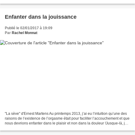
se transforment… parfois et...
Enfanter dans la jouissance
Publié le 02/01/2017 à 19:09
Par
Rachel Monnat
"La sève" d'Ernest Martens Au printemps 2013, j’ai eu l’intuition qu’une des
raisons de l’existence de l’orgasme était pour faciliter l’accouchement et que
nous devrions enfanter dans le plaisir et non dans la douleur !Jusque-là, je
n’avais entendu parler...