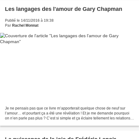
Les langages des l'amour de Gary Chapman
Publié le 14/11/2016 à 19:38
Par
Rachel Monnat
Je ne pensais pas que ce livre m’apporterait quelque chose de neuf sur
l’amour… et pourtant ça a été une révélation ! Et je me demande pourquoi
on n’en parle pas plus ? C’est si simple et ça éclaire tellement les relations…
autant amicales qu’amoureuses....