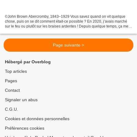
©John Brown Abercromby, 1843–1929 Vous savez quand on vit quelque
chose, puis on se dit comment était-ce possible ? En 2020, j’avais marché
sur le feu ou plutôt sur les braises ardentes ! Depuis quelque temps, ça me
réintriguait… je devais le revivre...
Page suivante >
Hébergé par Overblog
Top articles
Pages
Contact
Signaler un abus
C.G.U.
Cookies et données personnelles
Préférences cookies