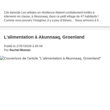
13e épisode Les artistes en résidence étaient cordialement invités à
intervenir en classe, à Akunnaaq, dans ce petit village de 47 habitants !
Comme vous pouvez l’imaginer, il y a peu d’élèves… Nous arrivons à 5
élèves, plus l’instituteur, la directrice...
L'alimentation à Akunnaaq, Groenland
Publié le 27/07/2026 à 06:56
Par
Rachel Monnat