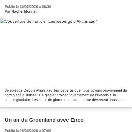
Publié le 30/06/2026 à 08:30
Par
Rachel Monnat
6e épisode Depuis Akunnaaq, les icebergs que nous voyons proviennent du
fjord glacé d’Ilulissat. Ce glacier provient directement de l’inlandsis, la
calotte glaciaire. Les blocs de glace se fracturent et se déversent dans la
mer, dans la baie de Disko....
Un air du Groenland avec Erico
Publié le 26/06/2026 à 07:00