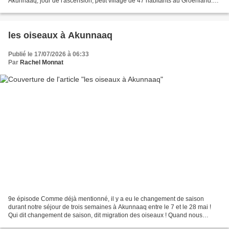
Akunnaaq, jour de l'ascension, petit village de 47 habitants au Groenland.
Erico et moi sommes au Groenland...
les oiseaux à Akunnaaq
Publié le 17/07/2026 à 06:33
Par
Rachel Monnat
9e épisode Comme déjà mentionné, il y a eu le changement de saison
durant notre séjour de trois semaines à Akunnaaq entre le 7 et le 28 mai !
Qui dit changement de saison, dit migration des oiseaux ! Quand nous
sommes arrivés (nous pour les quatre artistes...