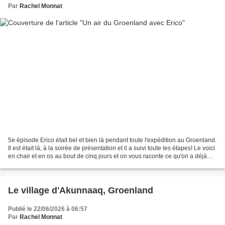
Par
Rachel Monnat
5e épisode Erico était bel et bien là pendant toute l'expédition au Groenland.
Il est était là, à la soirée de présentation et il a suivi toute les étapes! Le voici
en chair et en os au bout de cinq jours et on vous raconte ce qu'on a déjà
vu... Le 11...
Le village d'Akunnaaq, Groenland
Publié le 22/06/2026 à 06:57
Par
Rachel Monnat