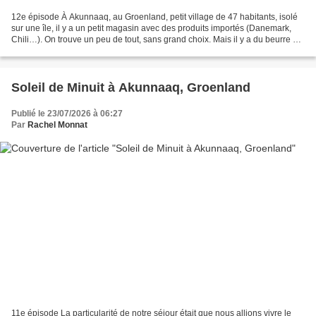
12e épisode À Akunnaaq, au Groenland, petit village de 47 habitants, isolé
sur une île, il y a un petit magasin avec des produits importés (Danemark,
Chili…). On trouve un peu de tout, sans grand choix. Mais il y a du beurre et
une seule sorte de fromage...
Soleil de Minuit à Akunnaaq, Groenland
Publié le 23/07/2026 à 06:27
Par
Rachel Monnat
11e épisode La particularité de notre séjour était que nous allions vivre le