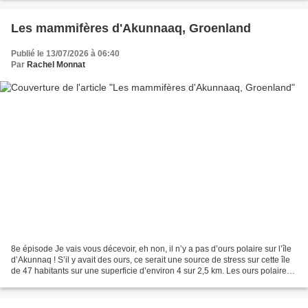
Les mammifères d'Akunnaaq, Groenland
Publié le 13/07/2026 à 06:40
Par
Rachel Monnat
8e épisode Je vais vous décevoir, eh non, il n’y a pas d’ours polaire sur l’île
d’Akunnaq ! S’il y avait des ours, ce serait une source de stress sur cette île
de 47 habitants sur une superficie d’environ 4 sur 2,5 km. Les ours polaires
se situent plutôt...