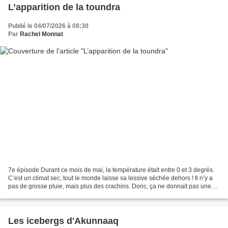
L’apparition de la toundra
Publié le 04/07/2026 à 08:30
Par
Rachel Monnat
7e épisode Durant ce mois de mai, la température était entre 0 et 3 degrés.
C’est un climat sec, tout le monde laisse sa lessive séchée dehors ! Il n’y a
pas de grosse pluie, mais plus des crachins. Donc, ça ne donnait pas une
impression de froid, sauf...
Les icebergs d'Akunnaaq