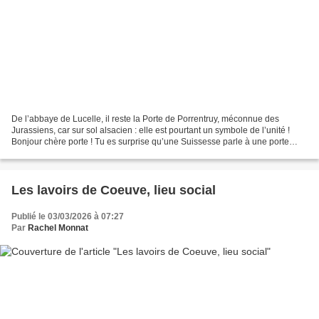
De l’abbaye de Lucelle, il reste la Porte de Porrentruy, méconnue des
Jurassiens, car sur sol alsacien : elle est pourtant un symbole de l’unité !
Bonjour chère porte ! Tu es surprise qu’une Suissesse parle à une porte
française ? Tu ne vas pas t’y mettre...
Les lavoirs de Coeuve, lieu social
Publié le 03/03/2026 à 07:27
Par
Rachel Monnat