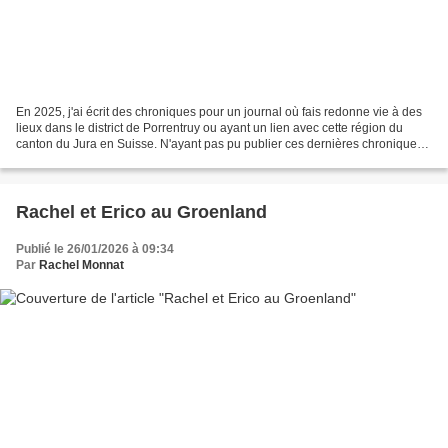
En 2025, j'ai écrit des chroniques pour un journal où fais redonne vie à des
lieux dans le district de Porrentruy ou ayant un lien avec cette région du
canton du Jura en Suisse. N'ayant pas pu publier ces dernières chroniques,
je les partage ici. Un lieu...
Rachel et Erico au Groenland
Publié le 26/01/2026 à 09:34
Par
Rachel Monnat