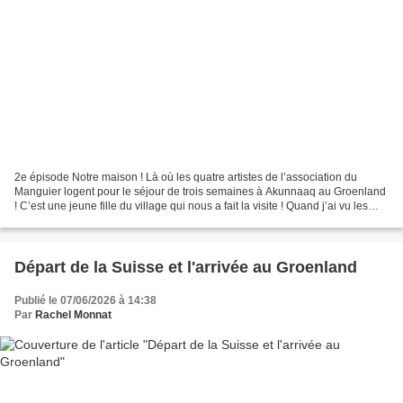
2e épisode Notre maison ! Là où les quatre artistes de l’association du
Manguier logent pour le séjour de trois semaines à Akunnaaq au Groenland
! C’est une jeune fille du village qui nous a fait la visite ! Quand j’ai vu les
toilettes, je voulais rentrer...
Départ de la Suisse et l'arrivée au Groenland
Publié le 07/06/2026 à 14:38
Par
Rachel Monnat