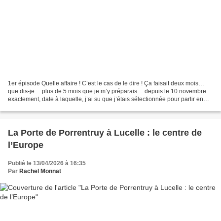
1er épisode Quelle affaire ! C’est le cas de le dire ! Ça faisait deux mois…
que dis-je… plus de 5 mois que je m’y préparais… depuis le 10 novembre
exactement, date à laquelle, j’ai su que j’étais sélectionnée pour partir en
mai au Groenland dans un petit...
La Porte de Porrentruy à Lucelle : le centre de
l’Europe
Publié le 13/04/2026 à 16:35
Par
Rachel Monnat