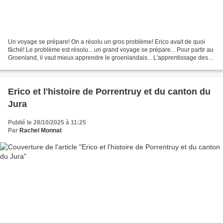
Un voyage se prépare! On a résolu un gros problème! Erico avait de quoi
fâché! Le problème est résolu... un grand voyage se prépare... Pour partir au
Groenland, il vaut mieux apprendre le groenlandais... L'apprentissage des
premiers mots en groenlandais! Le...
Erico et l'histoire de Porrentruy et du canton du
Jura
Publié le 28/10/2025 à 11:25
Par
Rachel Monnat