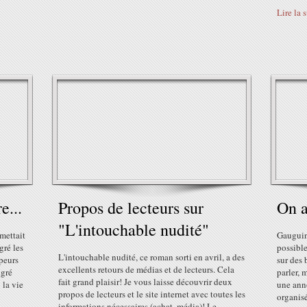
Lire la 
e...
Propos de lecteurs sur
On a
"L'intouchable nudité"
mettait
Gauguin
gré les
possible
L'intouchable nudité, ce roman sorti en avril, a des
peurs
sur des 
excellents retours de médias et de lecteurs. Cela
lgré
parler, 
fait grand plaisir! Je vous laisse découvrir deux
 la vie
une anno
propos de lecteurs et le site internet avec toutes les
organisé
informations nécessaires (achat, média)! Le...