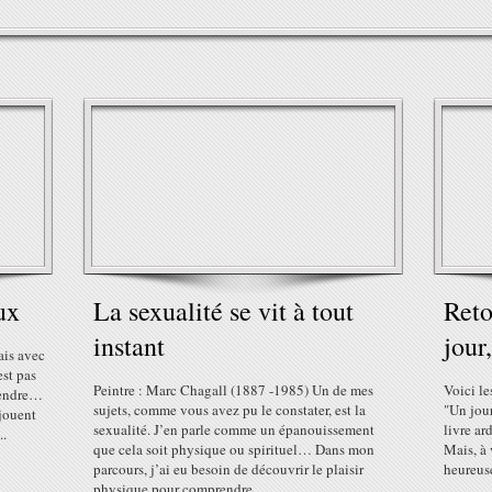
ux
La sexualité se vit à tout
Reto
instant
jour,
ais avec
est pas
Peintre : Marc Chagall (1887 -1985) Un de mes
Voici le
prendre…
sujets, comme vous avez pu le constater, est la
"Un jour,
 jouent
sexualité. J’en parle comme un épanouissement
livre ar
..
que cela soit physique ou spirituel… Dans mon
Mais, à 
parcours, j’ai eu besoin de découvrir le plaisir
heureuse
physique pour comprendre...