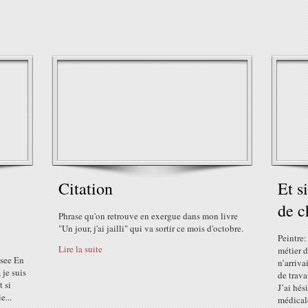
Citation
Et s
de c
Phrase qu'on retrouve en exergue dans mon livre
"Un jour, j'ai jailli" qui va sortir ce mois d'octobre.
Peintre
Lire la suite
métier d
ksee En
n’arriva
 je suis
de trava
 si
J’ai hés
e...
médicale