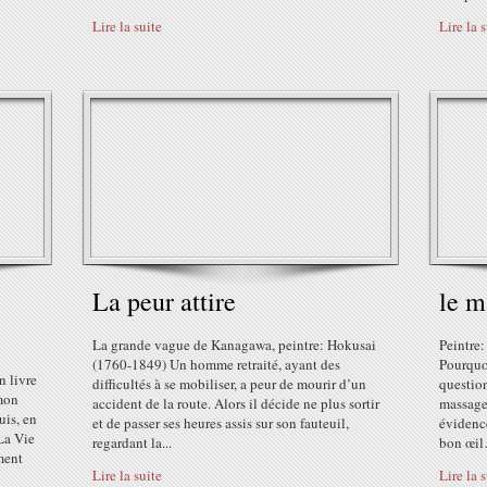
Lire la suite
Lire la 
La peur attire
le m
La grande vague de Kanagawa, peintre: Hokusai
Peintre
(1760-1849) Un homme retraité, ayant des
Pourquoi
 livre
difficultés à se mobiliser, a peur de mourir d’un
question
mon
accident de la route. Alors il décide ne plus sortir
massage
is, en
et de passer ses heures assis sur son fauteuil,
évidence
La Vie
regardant la...
bon œil…
ment
Lire la suite
Lire la 