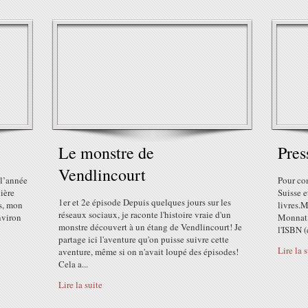
Le monstre de
Pres
Vendlincourt
 l’année
Pour com
ière
Suisse 
1er et 2e épisode Depuis quelques jours sur les
as, mon
livres.M
réseaux sociaux, je raconte l'histoire vraie d'un
environ
Monnat,
monstre découvert à un étang de Vendlincourt! Je
l'ISBN (c
partage ici l'aventure qu'on puisse suivre cette
Lire la 
aventure, même si on n'avait loupé des épisodes!
Cela a...
Lire la suite