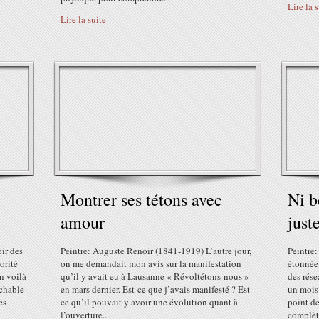
Lire la 
Lire la suite
Montrer ses tétons avec
Ni b
amour
just
oir des
Peintre: Auguste Renoir (1841-1919) L’autre jour,
Peintre:
orité
on me demandait mon avis sur la manifestation
étonnée
n voilà
qu’il y avait eu à Lausanne « Révoltétons-nous »
des rés
chable
en mars dernier. Est-ce que j’avais manifesté ? Est-
un mois
es
ce qu’il pouvait y avoir une évolution quant à
point de
l’ouverture...
complèt