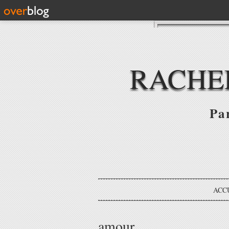
RACHE
Par
ACC
amour