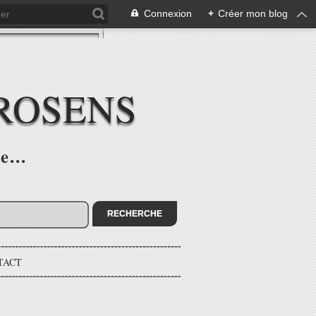
Connexion
+
Créer mon blog
ROSENS
e...
TACT