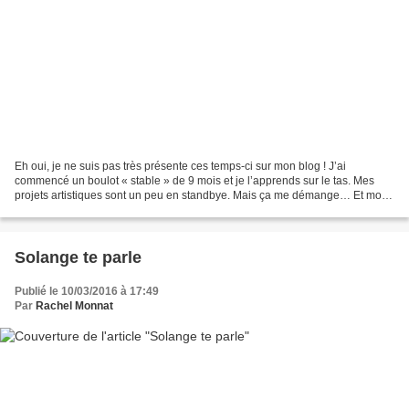
Eh oui, je ne suis pas très présente ces temps-ci sur mon blog ! J’ai
commencé un boulot « stable » de 9 mois et je l’apprends sur le tas. Mes
projets artistiques sont un peu en standbye. Mais ça me démange… Et mon
livre avance tranquillement, mais sûrement....
Solange te parle
Publié le 10/03/2016 à 17:49
Par
Rachel Monnat