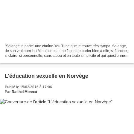
"Solange te parle" une chaîne You Tube que je trouve très sympa. Solange,
de son vrai nom Ina Mihalache, a une façon de parler bien à elle, si franche,
si claire, si personnelle, sans tabou et en toute simplicité et qui questionne
sur les sujets de la...
L'éducation sexuelle en Norvège
Publié le 15/02/2016 à 17:06
Par
Rachel Monnat