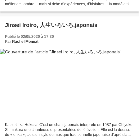
métier de l’ombre… mais si riche d’expériences, d’histoires… la modèle si
humble, nue, immobile,...
Jinsei Iroiro, 人生いろいろ,japonais
Publié le 02/05/2020 à 17:30
Par
Rachel Monnat
Katsushika Hokusai C’est un chant japonais interprété en 1987 par Chiyoko
Shimakura une chanteuse et présentatrice de télévision. Elle est la déesse
du « enka », c’est un style de musique traditionnelle japonaise d’après la