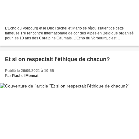
L’Écho du Vorbourg et le Duo Rachel et Mario se réjouissaient de cette
fameuse 1re rencontre internationale de cor des Alpes en Belgique organisé
pour les 10 ans des Coralpins Gaumais. L’Écho du Vorbourg, c’est
l’ensemble de cor des Alpes dans le canton...
Et si on respectait l'éthique de chacun?
Publié le 26/09/2021 à 10:55
Par
Rachel Monnat