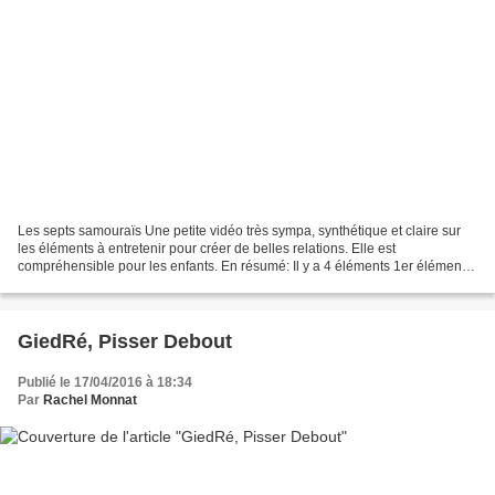
Les septs samouraïs Une petite vidéo très sympa, synthétique et claire sur
les éléments à entretenir pour créer de belles relations. Elle est
compréhensible pour les enfants. En résumé: Il y a 4 éléments 1er élément :
l'épée = la parole On peut choisir...
GiedRé, Pisser Debout
Publié le 17/04/2016 à 18:34
Par
Rachel Monnat