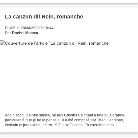
Seconde Guerre mondiale. Comment...
La canzun dil Rein, romanche
Publié le 28/04/2020 à 18:44
Par
Rachel Monnat
Adolf Robbi, peintre suisse, né aux Grisons Ce chant a une plus grande
particularité que je ne le pensais ! Il a été composé par Theo Candinas,
écrivain et journaliste, né en 1929 aux Grisons. En cherchant des
informations pour publier ce poste, je découvre...