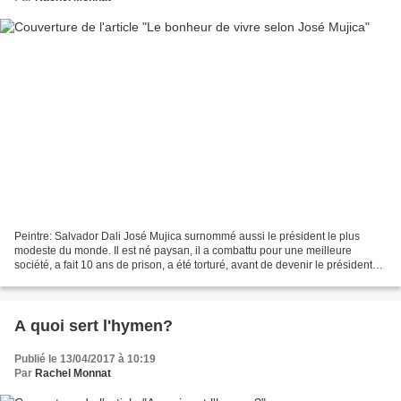
Peintre: Salvador Dali José Mujica surnommé aussi le président le plus
modeste du monde. Il est né paysan, il a combattu pour une meilleure
société, a fait 10 ans de prison, a été torturé, avant de devenir le président
de l'Uruguay en 2010. Un parcours...
A quoi sert l'hymen?
Publié le 13/04/2017 à 10:19
Par
Rachel Monnat