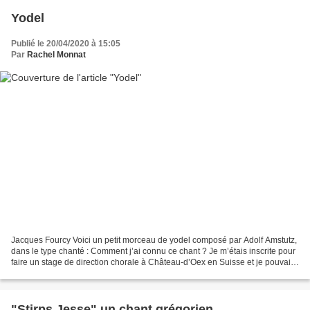
Yodel
Publié le 20/04/2020 à 15:05
Par
Rachel Monnat
Jacques Fourcy Voici un petit morceau de yodel composé par Adolf Amstutz,
dans le type chanté : Comment j’ai connu ce chant ? Je m’étais inscrite pour
faire un stage de direction chorale à Château-d’Oex en Suisse et je pouvais
m’inscrire à d’autres ateliers,...
"Stirps Jesse" un chant grégorien