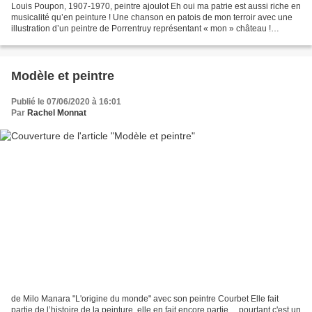
Louis Poupon, 1907-1970, peintre ajoulot Eh oui ma patrie est aussi riche en
musicalité qu’en peinture ! Une chanson en patois de mon terroir avec une
illustration d’un peintre de Porrentruy représentant « mon » château !
Comment j'ai connu ce chant...
Modèle et peintre
Publié le 07/06/2020 à 16:01
Par
Rachel Monnat
de Milo Manara "L'origine du monde" avec son peintre Courbet Elle fait
partie de l’histoire de la peinture, elle en fait encore partie… pourtant c'est un