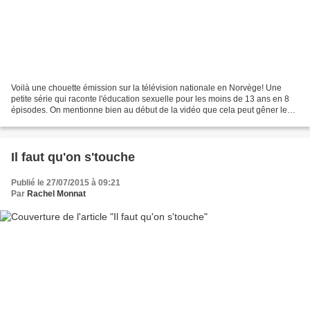
Voilà une chouette émission sur la télévision nationale en Norvège! Une
petite série qui raconte l'éducation sexuelle pour les moins de 13 ans en 8
épisodes. On mentionne bien au début de la vidéo que cela peut gêner les
parents ! Cela me fait sourire…...
Il faut qu'on s'touche
Publié le 27/07/2015 à 09:21
Par
Rachel Monnat