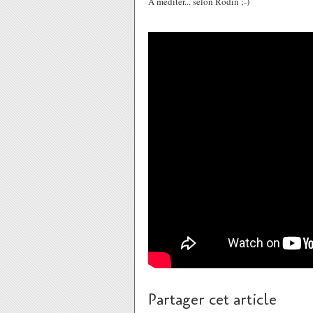
A méditer... selon Rodin ;-)
Partager cet article