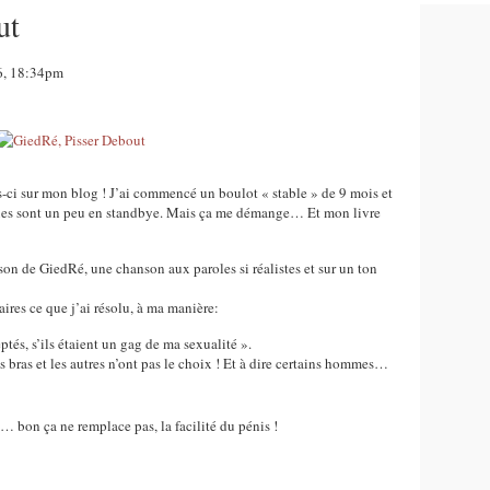
ut
16, 18:34pm
ps-ci sur mon blog ! J’ai commencé un boulot « stable » de 9 mois et
tiques sont un peu en standbye. Mais ça me démange… Et mon livre
son de GiedRé, une chanson aux paroles si réalistes et sur un ton
res ce que j’ai résolu, à ma manière:
ptés, s’ils étaient un gag de ma sexualité ».
s bras et les autres n’ont pas le choix ! Et à dire certains hommes…
»… bon ça ne remplace pas, la facilité du pénis !