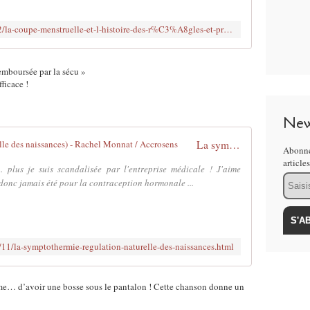
http://www.rachelmonnat.com/2014/02/la-coupe-menstruelle-et-l-histoire-des-r%C3%A8gles-et-protections.html
emboursée par la sécu »
fficace !
New
La symptothermie (Régulation naturelle des naissances) - Rachel Monnat / Accrosens
Abonne
article
 plus je suis scandalisée par l'entreprise médicale ! J'aime
Email
, donc jamais été pour la contraception hormonale ...
1/la-symptothermie-regulation-naturelle-des-naissances.html
e… d’avoir une bosse sous le pantalon ! Cette chanson donne un