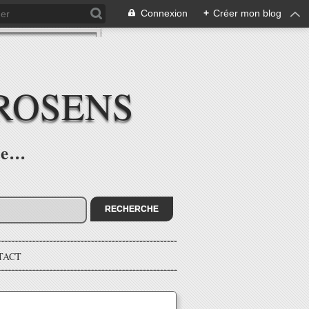
Connexion
+
Créer mon blog
ROSENS
e...
TACT