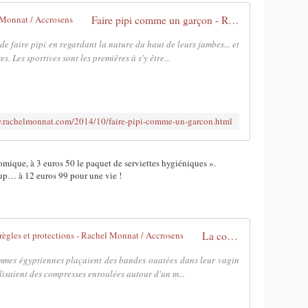
Faire pipi comme un garçon - Rachel Monnat / Accrosens
e faire pipi en regardant la nature du haut de leurs jambes... et
. Les sportives sont les premières à s'y être...
w.rachelmonnat.com/2014/10/faire-pipi-comme-un-garcon.html
ique, à 3 euros 50 le paquet de serviettes hygiéniques ».
up… à 12 euros 99 pour une vie !
La coupe menstruelle et l'histoire des règles et protections - Rachel Monnat / Accrosens
emmes égyptiennes plaçaient des bandes ouatées dans leur vagin
ilisaient des compresses enroulées autour d'un m...