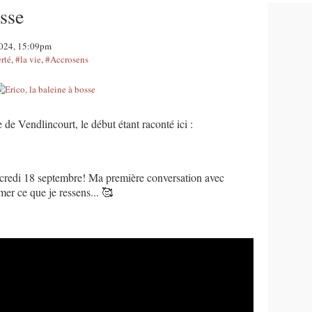
osse
2024, 15:09pm
erté
,
#la vie
,
#Accrosens
 de Vendlincourt, le début étant raconté ici :
credi 18 septembre! Ma première conversation avec 
mer ce que je ressens... 
🥰