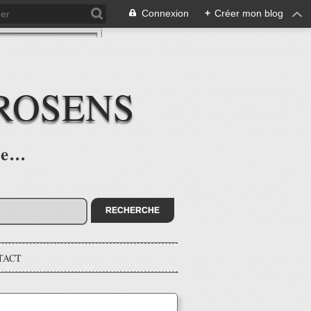
Connexion
+
Créer mon blog
ROSENS
e...
TACT