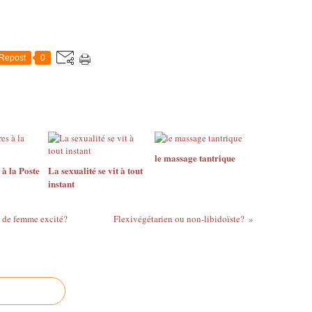
Repost
0
le massage tantrique
 à la Poste
La sexualité se vit à tout
instant
e de femme excité?
Flexivégétarien ou non-libidoïste?