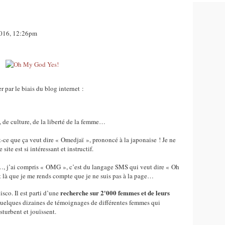
2016, 12:26pm
r par le biais du blog internet :
 de culture, de la liberté de la femme…
ce que ça veut dire « Omedjaï », prononcé à la japonaise ! Je ne
site est si intéressant et instructif.
et…, j’ai compris « OMG », c’est du langage SMS qui veut dire « Oh
 là que je me rends compte que je ne suis pas à la page…
recherche sur 2'000 femmes et de leurs
sco. Il est parti d’une
, quelques dizaines de témoignages de différentes femmes qui
turbent et jouïssent.