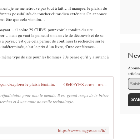
ment, je ne me retrouve pas tout à fait… il manque, le plaisir du
érentes possibilités de toucher clitoridien extérieur. On annonce
Peut-être que cela viendra…
t payant… il coûte 29 CHF/€
pour voir la totalité du site.
er… mais ça vaut la peine, si on a envie de découvrir et de se
 à payer, c’est que cela permet de continuer la recherche sur le
e indéterminée, c’est le prix d’un livre, d’une conférence…
New
le même type de site pour les hommes ? Je pense qu’il y a autant à
Abonne
article
Email
OMGYES.com - une toute nouvelle façon d'explorer le plaisir féminin.
réjudiciable pour tout le monde. Il est grand temps de le briser
herches et à une toute nouvelle technologie.
https://www.omgyes.com/fr/