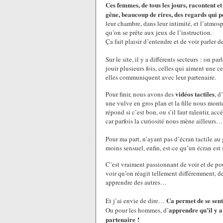
Ces femmes, de tous les jours, racontent et
gêne, beaucoup de rires, des regards qui pé
leur chambre, dans leur intimité, et l’atmosp
qu’on se prête aux jeux de l’instruction.
Ça fait plaisir d’entendre et de voir parler 
Sur le site, il y a différents secteurs : on p
jouir plusieurs fois, celles qui aiment une 
elles communiquent avec leur partenaire.
vidéos tactiles
Pour finir, nous avons des
, d
une vulve en gros plan et la fille nous mont
répond si c’est bon, ou s’il faut ralentir, a
car parfois la curiosité nous mène ailleurs…
Pour ma part, n’ayant pas d’écran tactile au
moins sensuel, enfin, est-ce qu’un écran est
C’est vraiment passionnant de voir et de pou
voir qu’on réagit tellement différemment, de
apprendre des autres…
Ca permet de se sent
Et j’ai envie de dire…
apprendre qu’il y a 
Ou pour les hommes, d’
partenaire !