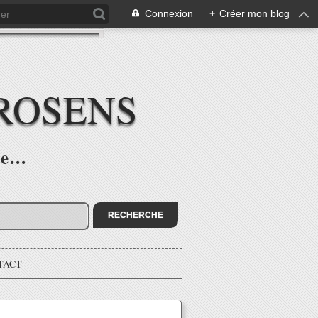
Connexion
+
Créer mon blog
ROSENS
e...
TACT