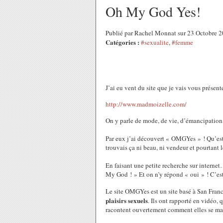
Oh My God Yes!
Publié par Rachel Monnat sur 23 Octobre 
Catégories :
#sexualite
,
#femme
J’ai eu vent du site que je vais vous présente
http://www.madmoizelle.com/
On y parle de mode, de vie, d’émancipation,
Par eux j’ai découvert « OMGYes » ! Qu’est-
trouvais ça ni beau, ni vendeur et pourtant le 
En faisant une petite recherche sur intern
My God ! » Et on n’y répond « oui » ! C’est
Le site OMGYes est un site basé à San Franci
plaisirs sexuels
. Ils ont rapporté en vidéo
racontent ouvertement comment elles se mas