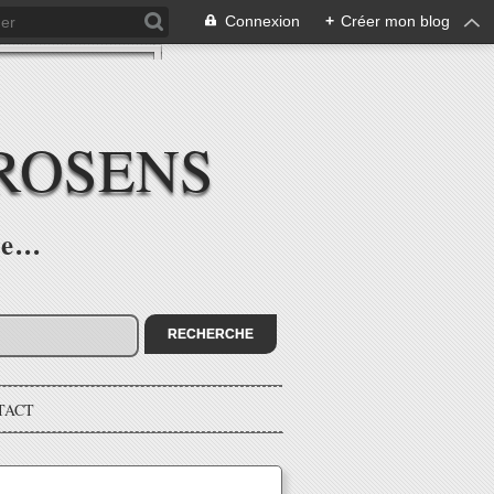
Connexion
+
Créer mon blog
ROSENS
e...
TACT