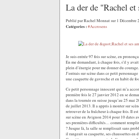
La der de "Rachel et
Publié par Rachel Monnat sur 1 Décembre
Catégories :
#Accrosens
Je suis entrée 97 fois sur scène, en prononça
En me demandant, à chaque fois, s’il y avait
plein d’énergie pour me donner du courage.
J’entrais sur scène dans ce petit personnage
une casquette de gavroche et en habit de foo
Ce petit personnage innocent qui m’a accomp
première fois le 27 janvier 2012 en se deman
dans la tournée en suisse jusqu’au 25 mai 20
de juillet 2013. Il a appris à monter sur scè
retrouver de la fraîcheur à chaque fois. Il e
sur scène en Avignon 2014 pour 10 dates avan
ses premières difficultés… comment remplir
? Jusque là, la salle se remplissait sans prob
il rangeait sa casquette, ses chaussettes en 