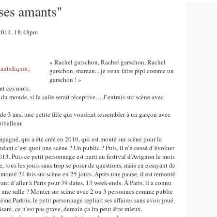
 ses amants"
 2014, 18:48pm
« Rachel garschon, Rachel garschon, Rachel
garschon, maman... je veux faire pipi comme un
garschon ! »
nt ces mots.
 du monde, si la salle serait réceptive… J’entrais sur scène avec
 de 3 ans, une petite fille qui voudrait ressembler à un garçon avec
tballeur.
agné, qui a été créé en 2010, qui est monté sur scène pour la
dant c’est quoi une scène ? Un public ? Puis, il n’a cessé d’évoluer
13. Puis ce petit personnage est parti au festival d’Avignon le mois
ne, tous les jours sans trop se poser de questions, mais en essayant de
st monté 24 fois sur scène en 25 jours. Après une pause, il est remonté
t d’aller à Paris pour 39 dates, 13 week-ends. À Paris, il a connu
 une salle ? Monter sur scène avec 2 ou 3 personnes comme public
lème.Parfois, le petit personnage repliait ses affaires sans avoir joué,
disant, ce n’est pas grave, demain ça ira peut-être mieux.