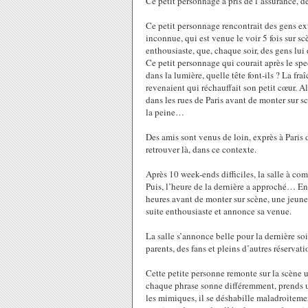
Ce petit personnage a pris de l’assurance, d
Ce petit personnage rencontrait des gens ex
inconnue, qui est venue le voir 5 fois sur scè
enthousiaste, que, chaque soir, des gens lui
Ce petit personnage qui courait après le spe
dans la lumière, quelle tête font-ils ? La fra
revenaient qui réchauffait son petit cœur. A
dans les rues de Paris avant de monter sur sc
la peine…
Des amis sont venus de loin, exprès à Paris d
retrouver là, dans ce contexte.
Après 10 week-ends difficiles, la salle à c
Puis, l’heure de la dernière a approché… Enc
heures avant de monter sur scène, une jeune fi
suite enthousiaste et annonce sa venue.
La salle s’annonce belle pour la dernière soi
parents, des fans et pleins d’autres réservat
Cette petite personne remonte sur la scène un
chaque phrase sonne différemment, prends une 
les mimiques, il se déshabille maladroiteme