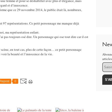
 une femme et pour se déshabiller avec plus d’élégance, mais
regard et d’innocence.
 forme que ce 29 novembre 2014, le public était là, nombreux,
nt 97 représentations. Ce petit personnage me manque déjà
oi, ma représentation enfant.
ai pas toujours osé dire. Un personnage qui ose tout dire car il est
New
 scène, en tout cas, plus de cette façon… ce petit personnage
voir la beauté et l’innocence de la vie.
Abonne
article
Email
Repost
0