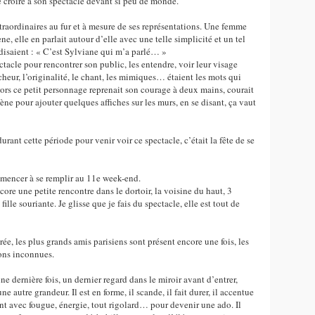
e croire à son spectacle devant si peu de monde.
traordinaires au fur et à mesure de ses représentations. Une femme
ne, elle en parlait autour d’elle avec une telle simplicité et un tel
 disaient : « C’est Sylviane qui m’a parlé… »
ctacle pour rencontrer son public, les entendre, voir leur visage
îcheur, l’originalité, le chant, les mimiques… étaient les mots qui
lors ce petit personnage reprenait son courage à deux mains, courait
ène pour ajouter quelques affiches sur les murs, en se disant, ça vaut
urant cette période pour venir voir ce spectacle, c’était la fête de se
ommencer à se remplir au 11e week-end.
ore une petite rencontre dans le dortoir, la voisine du haut, 3
lle souriante. Je glisse que je fais du spectacle, elle est tout de
rée, les plus grands amis parisiens sont présent encore une fois, les
ions inconnues.
e dernière fois, un dernier regard dans le miroir avant d’entrer,
autre grandeur. Il est en forme, il scande, il fait durer, il accentue
nt avec fougue, énergie, tout rigolard… pour devenir une ado. Il