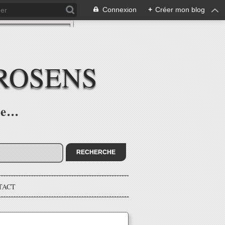
Connexion
+
Créer mon blog
ROSENS
e...
TACT