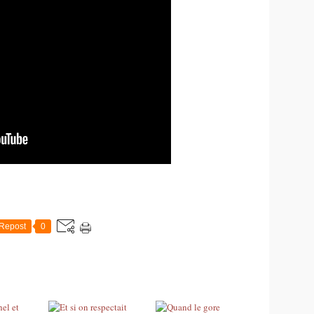
Repost
0