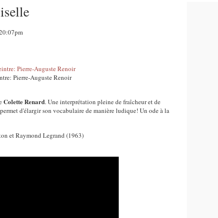
iselle
, 20:07pm
ntre: Pierre-Auguste Renoir
Colette Renard
de
. Une interprétation pleine de fraîcheur et de
permet d'élargir son vocabulaire de manière ludique! Un ode à la
eton et Raymond Legrand (1963)