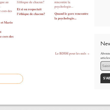
Et si on respectait
Quand le gore rencontre
l'éthique de chacun?
la psychologie...
 et Mario
t
e cors des
New
Le BDSM pour les nuls
Abonne
article
Email