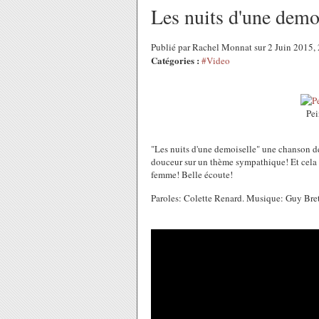
Les nuits d'une demo
Publié par Rachel Monnat sur 2 Juin 2015
Catégories :
#Video
Pei
"Les nuits d'une demoiselle" une chanson 
douceur sur un thème sympathique! Et cela 
femme! Belle écoute!
Paroles: Colette Renard. Musique: Guy Br