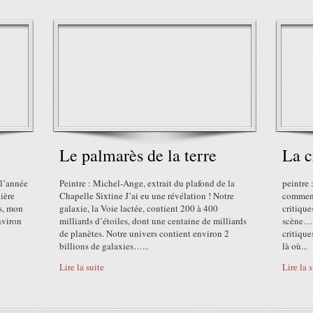
Le palmarès de la terre
La c
 l’année
Peintre : Michel-Ange, extrait du plafond de la
peintre 
ière
Chapelle Sixtine J’ai eu une révélation ! Notre
commenc
as, mon
galaxie, la Voie lactée, contient 200 à 400
critique
environ
milliards d’étoiles, dont une centaine de milliards
scène… 
de planètes. Notre univers contient environ 2
critique
billions de galaxies…...
là où...
Lire la suite
Lire la 