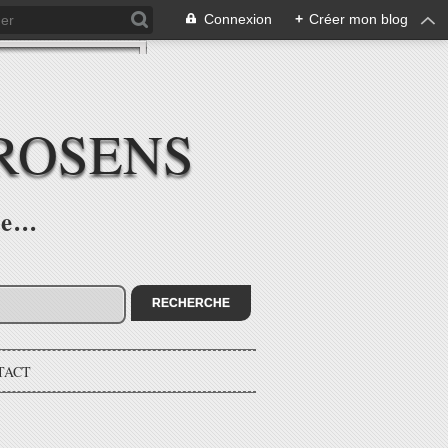
Connexion
+
Créer mon blog
ROSENS
e...
TACT