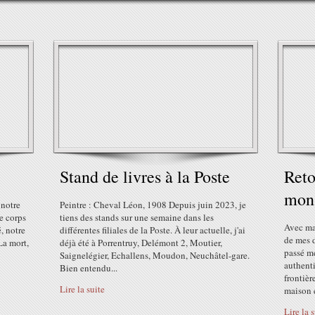
Stand de livres à la Poste
Reto
mon
 notre
Peintre : Cheval Léon, 1908 Depuis juin 2023, je
le corps
tiens des stands sur une semaine dans les
Avec ma
, notre
différentes filiales de la Poste. À leur actuelle, j'ai
de mes d
La mort,
déjà été à Porrentruy, Delémont 2, Moutier,
passé m
Saignelégier, Echallens, Moudon, Neuchâtel-gare.
authenti
Bien entendu...
frontièr
Lire la suite
maison é
Lire la 