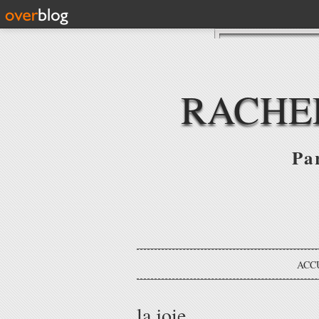
RACHE
Par
ACC
la joie