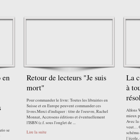
 en
Retour de lecteurs "Je suis
La 
mort"
à to
réso
Pour commander le livre: Toutes les librairies en
s
Suisse et en Europe peuvent commander ces
Alfons 
livres.Merci d'indiquer : titre de l'oeuvre, Rachel
mieux p
Monnat, Accrosens éditions et éventuellement
Avec la 
l'ISBN (c.f. sous l'onglet de ...
veut… O
rio se
Lire la suite
schéma 
e
l’école, 