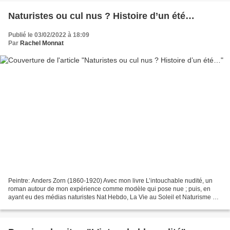
Naturistes ou cul nus ? Histoire d’un été…
Publié le 03/02/2022 à 18:09
Par
Rachel Monnat
Peintre: Anders Zorn (1860-1920) Avec mon livre L’intouchable nudité, un
roman autour de mon expérience comme modèle qui pose nue ; puis, en
ayant eu des médias naturistes Nat Hebdo, La Vie au Soleil et Naturisme TV
qui ont spécialement apprécié mon livre…...