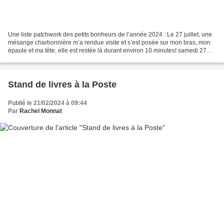
Une liste patchwork des petits bonheurs de l’année 2024 : Le 27 juillet, une
mésange charbonnière m’a rendue visite et s’est posée sur mon bras, mon
épaule et ma tête, elle est restée là durant environ 10 minutes! samedi 27
juillet Lors d’une intervention...
Stand de livres à la Poste
Publié le 21/02/2024 à 09:44
Par
Rachel Monnat