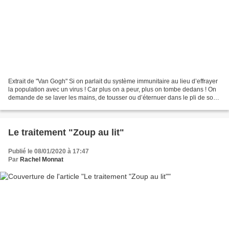
Extrait de "Van Gogh" Si on parlait du système immunitaire au lieu d’effrayer
la population avec un virus ! Car plus on a peur, plus on tombe dedans ! On
demande de se laver les mains, de tousser ou d’éternuer dans le pli de son
coude, on annule des manifestations…...
Le traitement "Zoup au lit"
Publié le 08/01/2020 à 17:47
Par
Rachel Monnat