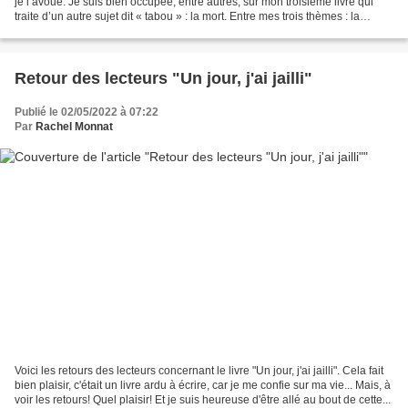
je l’avoue. Je suis bien occupée, entre autres, sur mon troisième livre qui
traite d’un autre sujet dit « tabou » : la mort. Entre mes trois thèmes : la
nudité, la sexualité et la...
Retour des lecteurs "Un jour, j'ai jailli"
Publié le 02/05/2022 à 07:22
Par
Rachel Monnat
Voici les retours des lecteurs concernant le livre "Un jour, j'ai jailli". Cela fait
bien plaisir, c'était un livre ardu à écrire, car je me confie sur ma vie... Mais, à
voir les retours! Quel plaisir! Et je suis heureuse d'être allé au bout de cette...