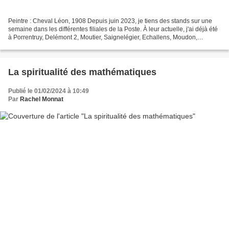
Peintre : Cheval Léon, 1908 Depuis juin 2023, je tiens des stands sur une
semaine dans les différentes filiales de la Poste. À leur actuelle, j'ai déjà été
à Porrentruy, Delémont 2, Moutier, Saignelégier, Echallens, Moudon,
Neuchâtel-gare. Bien entendu...
La spiritualité des mathématiques
Publié le 01/02/2024 à 10:49
Par
Rachel Monnat