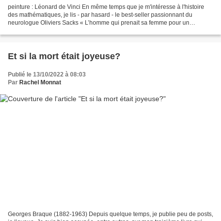
peinture : Léonard de Vinci En même temps que je m'intéresse à l'histoire
des mathématiques, je lis - par hasard - le best-seller passionnant du
neurologue Oliviers Sacks « L’homme qui prenait sa femme pour un
chapeau ». Ce médecin raconte des histoires...
Et si la mort était joyeuse?
Publié le 13/10/2022 à 08:03
Par
Rachel Monnat
Georges Braque (1882-1963) Depuis quelque temps, je publie peu de posts,