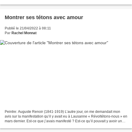
Montrer ses tétons avec amour
Publié le 21/04/2022 à 08:11
Par
Rachel Monnat
Peintre: Auguste Renoir (1841-1919) L’autre jour, on me demandait mon
avis sur la manifestation qu’il y avait eu à Lausanne « Révoltétons-nous » en
mars dernier. Est-ce que j’avais manifesté ? Est-ce qu’il pouvait y avoir une
évolution quant à l’ouverture...