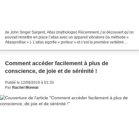
de John Singer Sargent, Atlas (mythologie) Récemment, j’ai découvert qu’on
pouvait remettre en place l’atlas avec un appareil vibratoire (la méthode «
Atlasprofilax » ). L’atlas signifie « porteur » et c’est la première vertèbre
cervicale de la colonne...
Comment accéder facilement à plus de
conscience, de joie et de sérénité !
Publié le 12/08/2019 à 01:35
Par
Rachel Monnat