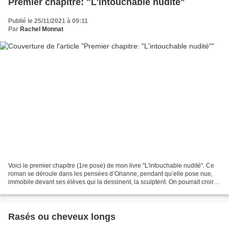
Premier chapitre: "L'intouchable nudité"
Publié le 25/11/2021 à 09:11
Par
Rachel Monnat
Voici le premier chapitre (1re pose) de mon livre "L'intouchable nudité". Ce
roman se déroule dans les pensées d’Orianne, pendant qu’elle pose nue,
immobile devant ses élèves qui la dessinent, la sculptent. On pourrait croire
qu’elle s’ennuie… pourtant...
Rasés ou cheveux longs