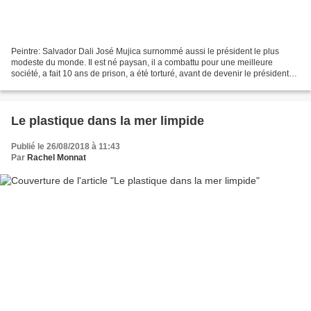
Peintre: Salvador Dali José Mujica surnommé aussi le président le plus
modeste du monde. Il est né paysan, il a combattu pour une meilleure
société, a fait 10 ans de prison, a été torturé, avant de devenir le président
de l'Uruguay en 2010. Un parcours...
Le plastique dans la mer limpide
Publié le 26/08/2018 à 11:43
Par
Rachel Monnat