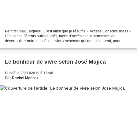
Peintre: Max Laigneau C’est ainsi que je résume « Access Consciousness »
! Ce sont différents outils et clés, facile d’accès et qui permettent de
déverrouiller notre passé, nos vieux schémas qui nous bloquent, pour
accéder au moment présent, à notre conscience,...
Le bonheur de vivre selon José Mujica
Publié le 26/03/2019 à 15:40
Par
Rachel Monnat