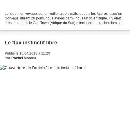
Lors de mon voyage, sur un voilier à trois mâts, depuis les Açores jusqu’en
Norvège, durant 20 jours, nous avions parmi nous un scientifique. Il y était
présent depuis le Cap Town (Afrique du Sud) effectuant des recherches sur
le plastique, tout le long...
Le flux instinctif libre
Publié le 10/04/2018 à 11:29
Par
Rachel Monnat